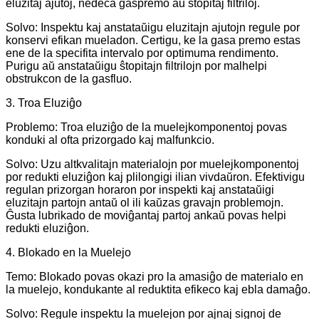
eluzitaj ajutoj, nedeca gaspremo aŭ ŝtopitaj filtriloj.
Solvo: Inspektu kaj anstataŭigu eluzitajn ajutojn regule por
konservi efikan mueladon. Certigu, ke la gasa premo estas
ene de la specifita intervalo por optimuma rendimento.
Purigu aŭ anstataŭigu ŝtopitajn filtrilojn por malhelpi
obstrukcon de la gasfluo.
3. Troa Eluziĝo
Problemo: Troa eluziĝo de la muelejkomponentoj povas
konduki al ofta prizorgado kaj malfunkcio.
Solvo: Uzu altkvalitajn materialojn por muelejkomponentoj
por redukti eluziĝon kaj plilongigi ilian vivdaŭron. Efektivigu
regulan prizorgan horaron por inspekti kaj anstataŭigi
eluzitajn partojn antaŭ ol ili kaŭzas gravajn problemojn.
Ĝusta lubrikado de moviĝantaj partoj ankaŭ povas helpi
redukti eluziĝon.
4. Blokado en la Muelejo
Temo: Blokado povas okazi pro la amasiĝo de materialo en
la muelejo, kondukante al reduktita efikeco kaj ebla damaĝo.
Solvo: Regule inspektu la muelejon por ajnaj signoj de