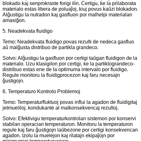
blokado kaj senprokraste forigi ilin. Certigu, ke la prilaborata
materialo estas libera de poluaĵoj, kiuj povus kaŭzi blokadon.
Alĝustigu la nutradon kaj gasfluon por malhelpi materialan
amasiĝon.
5. Neadekvata fluidigo
Temo: Neadekvata fluidigo povas rezulti de nedeca gasfluo
aŭ malĝusta distribuo de partikla grandeco.
Solvo: Alĝustigu la gasfluon por certigi taŭgan fluidigon de la
materialo. Uzu klasigilon por certigi, ke la partiklograndeco-
distribuo estas ene de la optimuma intervalo por fluidigo.
Regule monitoru la fluidigprocezon kaj faru necesajn
ĝustigojn.
6. Temperaturo Kontrolo Problemoj
Temo: Temperaturfluktuoj povas influi la agadon de fluidigitaj
jetmueliloj, kondukante al malkonsekvencaj rezultoj.
Solvo: Efektivigu temperaturkontrolan sistemon por konservi
stabilan operacian temperaturon. Monitoru la temperaturon
regule kaj faru ĝustigojn laŭbezone por certigi konsekvencan
agadon. Izolu la muelejon kaj rilatajn ekipaĵojn por