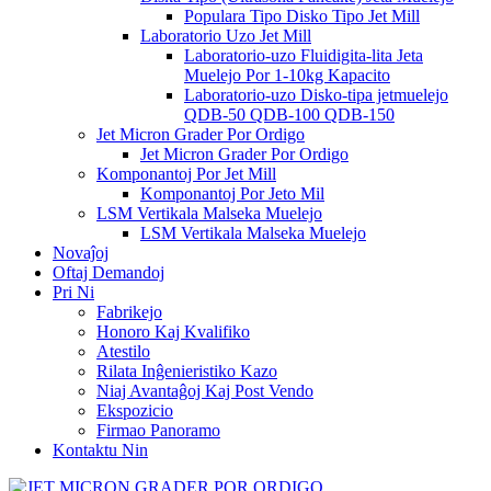
Populara Tipo Disko Tipo Jet Mill
Laboratorio Uzo Jet Mill
Laboratorio-uzo Fluidigita-lita Jeta
Muelejo Por 1-10kg Kapacito
Laboratorio-uzo Disko-tipa jetmuelejo
QDB-50 QDB-100 QDB-150
Jet Micron Grader Por Ordigo
Jet Micron Grader Por Ordigo
Komponantoj Por Jet Mill
Komponantoj Por Jeto Mil
LSM Vertikala Malseka Muelejo
LSM Vertikala Malseka Muelejo
Novaĵoj
Oftaj Demandoj
Pri Ni
Fabrikejo
Honoro Kaj Kvalifiko
Atestilo
Rilata Inĝenieristiko Kazo
Niaj Avantaĝoj Kaj Post Vendo
Ekspozicio
Firmao Panoramo
Kontaktu Nin