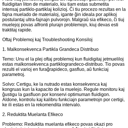
fluidigitan liton de materialo, kiu tiam estas submetita
intensaj partiklo-partiklaj kolizioj. Ĉi tiu procezo rezultas en la
fajna muelado de materialoj, igante ĝin ideala por aplikoj
postulantaj ultra-fajnajn pulvorojn. Malgraŭ sia efikeco, ĉi tiuj
muelejoj povas alfronti plurajn problemojn, kiuj devas esti
traktitaj rapide.
Oftaj Problemoj kaj Troubleshooting Konsiloj
1. Malkonsekvenca Partikla Grandeca Distribuo
Temo: Unu el la plej oftaj problemoj kun fluidigitaj jetmueliloj
estas malkonsekvenca partiklograndeco-distribuo. Tio povas
rezulti el varioj en furaĝrapideco, gasfluo, aŭ funkciaj
parametroj.
Solvo: Certigu, ke la nutrado estas konsekvenca kaj
kongruas kun la kapacito de la muelejo. Regule monitoru kaj
ĝustigu la gasfluon por konservi optimuman fluidigon.
Aldone, kontrolu kaj kalibru funkciajn parametrojn por certigi,
ke ili estas en la rekomendita intervalo.
2. Reduktita Muelanta Efikeco
Problemo: Reduktita muelanta efikeco povas okazi pro