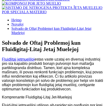
Hejmo
Novaĵoj
Solvado de Oftaj Problemoj kun Fluidigitaj-Litaj Jetaj
Muelejoj
Solvado de Oftaj Problemoj kun
Fluidigitaj-Litaj Jetaj Muelejoj
Fluidlitaj jetmueliloj
estas vaste uzataj en diversaj industrioj
pro sia kapablo produkti bonajn pulvorojn kun mallarĝa
partiklogranda distribuo. Tamen, kiel ajna kompleksa
maŝinaro, ili povas renkonti funkciajn problemojn, kiuj povas
influi rendimenton kaj efikecon. Ĉi tiu artikolo provizas
valorajn konsiletojn pri solvo de problemoj por helpi vin trakti
oftajn problemojn kun fluidigitaj jetaj mueliloj, certigante
optimuman funkciadon kaj produktivecon.
Komprenante Fluidigitaj-Litaj Jet-Muelejoj
Fluid-litaj jetmueliloj utiligas alt-rapidecajn gasfluojn por krei