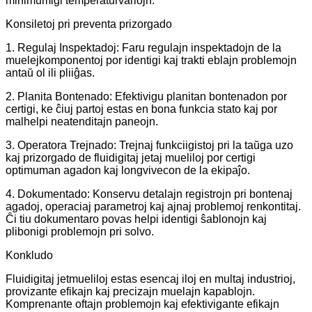
minimumigi temperaturvariojn.
Konsiletoj pri preventa prizorgado
1. Regulaj Inspektadoj: Faru regulajn inspektadojn de la
muelejkomponentoj por identigi kaj trakti eblajn problemojn
antaŭ ol ili pliiĝas.
2. Planita Bontenado: Efektivigu planitan bontenadon por
certigi, ke ĉiuj partoj estas en bona funkcia stato kaj por
malhelpi neatenditajn paneojn.
3. Operatora Trejnado: Trejnaj funkciigistoj pri la taŭga uzo
kaj prizorgado de fluidigitaj jetaj mueliloj por certigi
optimuman agadon kaj longvivecon de la ekipaĵo.
4. Dokumentado: Konservu detalajn registrojn pri bontenaj
agadoj, operaciaj parametroj kaj ajnaj problemoj renkontitaj.
Ĉi tiu dokumentaro povas helpi identigi ŝablonojn kaj
plibonigi problemojn pri solvo.
Konkludo
Fluidigitaj jetmueliloj estas esencaj iloj en multaj industrioj,
provizante efikajn kaj precizajn muelajn kapablojn.
Komprenante oftajn problemojn kaj efektivigante efikajn