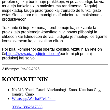
problemojn kaj bontenajn praktikojn, vi povas certigi, ke via
muelejo funkcias kun maksimuma rendimento. Regulaj
inspektadoj, taŭga prizorgado kaj trejnado de funkciigisto
estas ŝlosilaj por minimumigi malfunkcion kaj maksimumigi
produktivecon.
Traktante ĉi tiujn komunajn problemojn kaj sekvante la
provizitajn problemojn-konsiletojn, vi povas plibonigi la
efikecon kaj fidindecon de via fluidigita jetmuelejo, certigante
konsekvencan kaj altkvalitan eliron.
Por pliaj komprenoj kaj spertaj konsiloj, vizitu nian retejon
ĉe
https://www.qiangdijetmill.com/
por lerni pli pri niaj
produktoj kaj solvoj.
Afiŝtempo: Jan-02-2025
KONTAKTU NIN
No 318, Youde Road, Altteknologia Zono, Kunshan City,
Jiangsu, Ĉinio
Whatsapp/Wechat/Telefono:
0086-13862617833