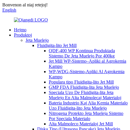
Bonvenon al niaj retejoj!
English
Hejmo
Produktoj
Jeta Muelejo
Fluidigita-lito Jet Mill
QDF-400 WP Kontinua Produktada
Sistemo De Jeta Muelejo Por 400kg
Jet Mill WP-Sistemo–Apliki al Agrokemia
Kampo
WP-WDG-Sistemo-Apliki Al Agrokemia
Kampo
Populara tipo Fluidigita-lito Jet Mill
GMP FDA Fluidigita-lita Jeta Muelejo
Speciala Uzo De Fluidigita-lita Jeta
Muelejo En Alta Malmolecaj Materialoj
Bateria Industrio Kaj Alia Kemia Materialo
Uzo Fluidigita-lito Jeta Muelejo
Nitrogena Protekto Jeta Mueleja Sistemo
Por Speciala Materialo
Alta Malmoleco Materialoj Jet Mill
Diska Tipo (Ultrasona Pancake) Jeta Muelejo