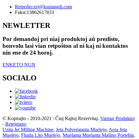
Retpoŝto:
xrj@ksqiangdi.com
Faksi:
13862617833
NEWLETTER
Por demandoj pri niaj produktoj aŭ prezlisto,
bonvolu lasi vian retpoŝton al ni kaj ni kontaktos
nin ene de 24 horoj.
ENKETO NUN
SOCIALO
© Kopirajto - 2010-2021 : Ĉiuj Rajtoj Rezervitaj.
Varmaj Produktoj
-
Retejmapo
Uzita Jet Milling Machine
,
Jeta Pulveriganta Muelejo
,
Aera Jeta
Muelejo
,
Fluida Lito Muelejo
,
Muelanta Muelanta Maŝino Portebla
,