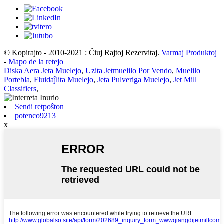
© Kopirajto - 2010-2021 : Ĉiuj Rajtoj Rezervitaj.
Varmaj Produktoj
-
Mapo de la retejo
Diska Aera Jeta Muelejo
,
Uzita Jetmuelilo Por Vendo
,
Muelilo
Portebla
,
Fluidaĵlita Muelejo
,
Jeta Pulveriga Muelejo
,
Jet Mill
Classifiers
,
Sendi retpoŝton
potenco9213
x