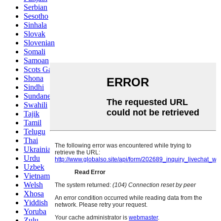
Serbian
Sesotho
Sinhala
Slovak
Slovenian
Somali
Samoan
Scots Gaelic
Shona
Sindhi
Sundanese
Swahili
Tajik
Tamil
Telugu
Thai
Ukrainian
Urdu
Uzbek
Vietnamese
Welsh
Xhosa
Yiddish
Yoruba
Zulu