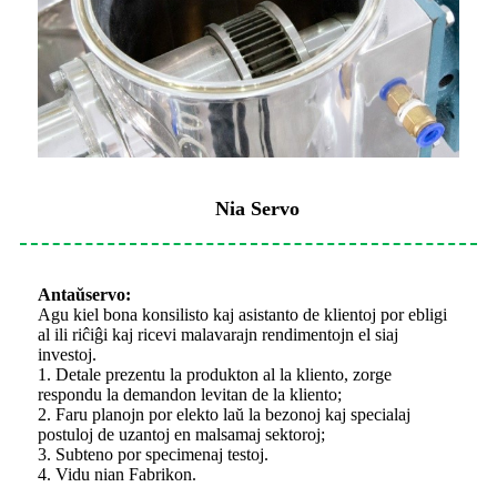
Nia Servo
Antaŭservo:
Agu kiel bona konsilisto kaj asistanto de klientoj por ebligi
al ili riĉiĝi kaj ricevi malavarajn rendimentojn el siaj
investoj.
1. Detale prezentu la produkton al la kliento, zorge
respondu la demandon levitan de la kliento;
2. Faru planojn por elekto laŭ la bezonoj kaj specialaj
postuloj de uzantoj en malsamaj sektoroj;
3. Subteno por specimenaj testoj.
4. Vidu nian Fabrikon.