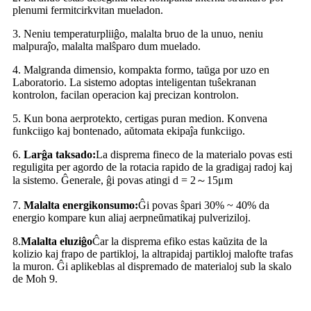
plenumi fermitcirkvitan mueladon.
3. Neniu temperaturpliiĝo, malalta bruo de la unuo, neniu
malpuraĵo, malalta malŝparo dum muelado.
4. Malgranda dimensio, kompakta formo, taŭga por uzo en
Laboratorio. La sistemo adoptas inteligentan tuŝekranan
kontrolon, facilan operacion kaj precizan kontrolon.
5. Kun bona aerprotekto, certigas puran medion. Konvena
funkciigo kaj bontenado, aŭtomata ekipaĵa funkciigo.
6.
Larĝa taksado:
La disprema fineco de la materialo povas esti
reguligita per agordo de la rotacia rapido de la gradigaj radoj kaj
la sistemo. Ĝenerale, ĝi povas atingi d = 2～15μm
7.
Malalta energikonsumo:
Ĝi povas ŝpari 30% ~ 40% da
energio kompare kun aliaj aerpneŭmatikaj pulveriziloj.
8.
Malalta eluziĝo
Ĉar la disprema efiko estas kaŭzita de la
kolizio kaj frapo de partikloj, la altrapidaj partikloj malofte trafas
la muron. Ĝi aplikeblas al dispremado de materialoj sub la skalo
de Moh 9.