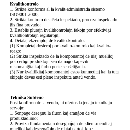
Kvalitkontrolo
1. Strikte konforma al la kvalit-administrada sistemo
ISO9001-2000;
2. Strikta kontrolo de aĉeta inspektado, proceza inspektado
ĝis fina pruvado;
3. Establis plurajn kvalitkontrolajn fakojn por efektivigi
kvalitkontrolajn regularojn;
4. Detalaj ekzemploj de kvalito-kontrolo:
(1) Kompletaj dosieroj por kvalito-kontrolo kaj kvalito-
reago;
(2) Strikta inspektado de la komponantoj de niaj mueliloj,
por certigi produktojn sen damaĝo kaj eviti
rustomanĝita kaj farbo poste senŝeliĝanta.
(3) Nur kvalifikitaj komponantoj estos kunmetitaj kaj la tuta
ekipaĵo devas esti plene inspektita antaŭ vendo.
Teknika Subteno
Post konfirmo de la vendo, ni ofertos la jenajn teknikajn
servojn:
1. Senpage desegnu la fluon kaj aranĝon de via
produktadlinio;
2. Provizu fundamentajn desegnaĵojn de klient-menditaj
mueliloj kaj desegnaĵojn de rilataj partoj, ktp.;