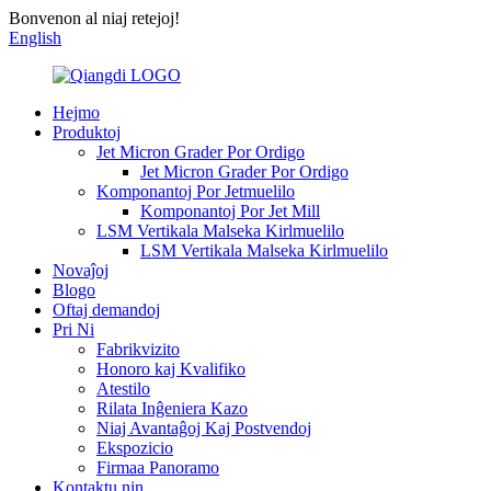
Bonvenon al niaj retejoj!
English
Hejmo
Produktoj
Jet Micron Grader Por Ordigo
Jet Micron Grader Por Ordigo
Komponantoj Por Jetmuelilo
Komponantoj Por Jet Mill
LSM Vertikala Malseka Kirlmuelilo
LSM Vertikala Malseka Kirlmuelilo
Novaĵoj
Blogo
Oftaj demandoj
Pri Ni
Fabrikvizito
Honoro kaj Kvalifiko
Atestilo
Rilata Inĝeniera Kazo
Niaj Avantaĝoj Kaj Postvendoj
Ekspozicio
Firmaa Panoramo
Kontaktu nin