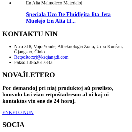
Speciala Uzo De Fluidigita-lita Jeta
Muelejo En Alta H...
KONTAKTU NIN
N-ro 318, Vojo Youde, Altteknologia Zono, Urbo Kunŝan,
Ĝjangsuo, Ĉinio
Retpoŝto:
xrj@ksqiangdi.com
Fakso:
13862617833
NOVAĴLETERO
Por demandoj pri niaj produktoj aŭ prezlisto,
bonvolu lasi vian retpoŝtadreson al ni kaj ni
kontaktos vin ene de 24 horoj.
ENKETO NUN
SOCIA