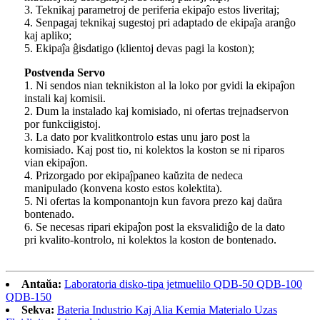
3. Teknikaj parametroj de periferia ekipaĵo estos liveritaj;
4. Senpagaj teknikaj sugestoj pri adaptado de ekipaĵa aranĝo
kaj apliko;
5. Ekipaĵa ĝisdatigo (klientoj devas pagi la koston);
Postvenda Servo
1. Ni sendos nian teknikiston al la loko por gvidi la ekipaĵon
instali kaj komisii.
2. Dum la instalado kaj komisiado, ni ofertas trejnadservon
por funkciigistoj.
3. La dato por kvalitkontrolo estas unu jaro post la
komisiado. Kaj post tio, ni kolektos la koston se ni riparos
vian ekipaĵon.
4. Prizorgado por ekipaĵpaneo kaŭzita de nedeca
manipulado (konvena kosto estos kolektita).
5. Ni ofertas la komponantojn kun favora prezo kaj daŭra
bontenado.
6. Se necesas ripari ekipaĵon post la eksvalidiĝo de la dato
pri kvalito-kontrolo, ni kolektos la koston de bontenado.
Antaŭa:
Laboratoria disko-tipa jetmuelilo QDB-50 QDB-100
QDB-150
Sekva:
Bateria Industrio Kaj Alia Kemia Materialo Uzas