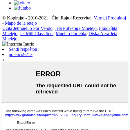
© Kopirajto - 2010-2021 : Ĉiuj Rajtoj Rezervitaj.
Varmaj Produktoj
-
Mapo de la retejo
Uzita Jetmuelilo Por Vendo
,
Jeta Pulveriga Muelejo
,
Fluidaĵlita
Muelejo
,
Jet Mill Classifiers
,
Muelilo Portebla
,
Diska Aera Jeta
Muelejo
,
Sendi retpoŝton
potenco9213
x