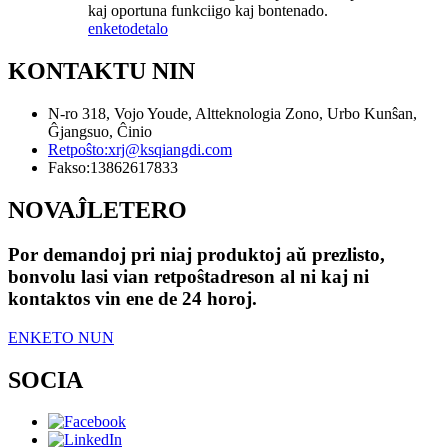
kaj oportuna funkciigo kaj bontenado.
enketo
detalo
KONTAKTU NIN
N-ro 318, Vojo Youde, Altteknologia Zono, Urbo Kunŝan,
Ĝjangsuo, Ĉinio
Retpoŝto:
xrj@ksqiangdi.com
Fakso:
13862617833
NOVAĴLETERO
Por demandoj pri niaj produktoj aŭ prezlisto,
bonvolu lasi vian retpoŝtadreson al ni kaj ni
kontaktos vin ene de 24 horoj.
ENKETO NUN
SOCIA