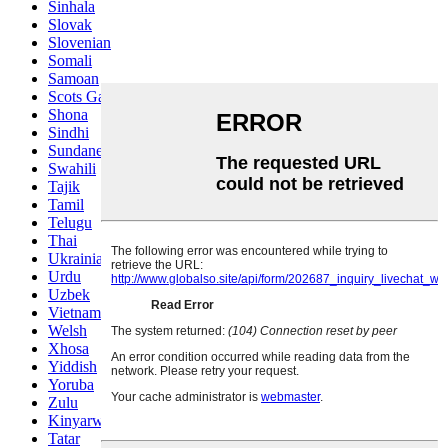
Sinhala
Slovak
Slovenian
Somali
Samoan
Scots Gaelic
Shona
Sindhi
Sundanese
Swahili
Tajik
Tamil
Telugu
Thai
Ukrainian
Urdu
Uzbek
Vietnamese
Welsh
Xhosa
Yiddish
Yoruba
Zulu
Kinyarwanda
Tatar