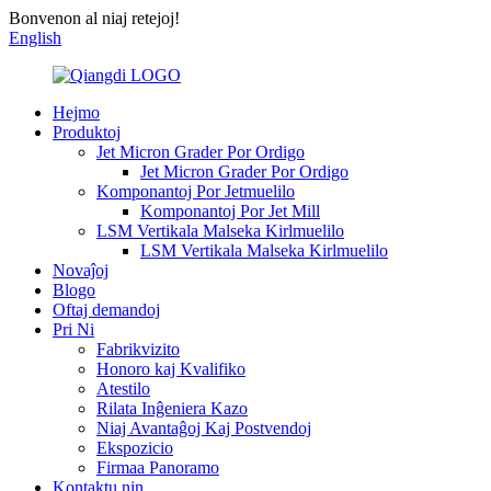
Bonvenon al niaj retejoj!
English
Hejmo
Produktoj
Jet Micron Grader Por Ordigo
Jet Micron Grader Por Ordigo
Komponantoj Por Jetmuelilo
Komponantoj Por Jet Mill
LSM Vertikala Malseka Kirlmuelilo
LSM Vertikala Malseka Kirlmuelilo
Novaĵoj
Blogo
Oftaj demandoj
Pri Ni
Fabrikvizito
Honoro kaj Kvalifiko
Atestilo
Rilata Inĝeniera Kazo
Niaj Avantaĝoj Kaj Postvendoj
Ekspozicio
Firmaa Panoramo
Kontaktu nin