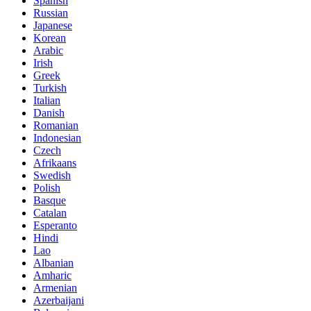
Spanish
Russian
Japanese
Korean
Arabic
Irish
Greek
Turkish
Italian
Danish
Romanian
Indonesian
Czech
Afrikaans
Swedish
Polish
Basque
Catalan
Esperanto
Hindi
Lao
Albanian
Amharic
Armenian
Azerbaijani