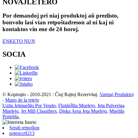
NOVAĴLETERO
Por demandoj pri niaj produktoj aŭ prezlisto,
bonvolu lasi vian retpoŝtadreson al ni kaj ni
kontaktos vin ene de 24 horoj.
ENKETO NUN
SOCIA
© Kopirajto - 2010-2021 : Ĉiuj Rajtoj Rezervitaj.
Varmaj Produktoj
-
Mapo de la retejo
Uzita Jetmuelilo Por Vendo
,
Fluidaĵlita Muelejo
,
Jeta Pulveriga
Muelejo
,
Jet Mill Classifiers
,
Diska Aera Jeta Muelejo
,
Muelilo
Portebla
,
Sendi retpoŝton
potenco9213