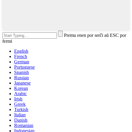
Premu enen por serĉi aŭ ESC por
fermi
English
French
German
Portuguese
Spanish
Russian
Japanese
Korean
Arabic
Irish
Greek
Turkish
Italian
Danish
Romanian
Indonesian