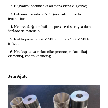
12. Eligvalvo: pneŭmatika aŭ mana klapa eligvalvo;
13. Laboranta kondiĉo: NPT (normala premo kaj
temperaturo);
14. Ne peza ŝarĝo: miksilo ne povas esti startigita dum
ŝarĝado de materialoj;
15. Elektroprovizo: 220V 50Hz unufaza/ 380V 50Hz
trifaza;
16. Ne-eksploziva elektroniko (motoro, elektronikaj
elementoj, kontrolkabineto);
Jeta Ajuto