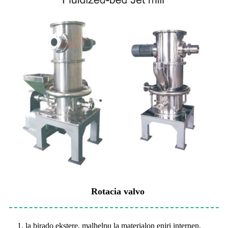
Rotacia valvo
1. la birado ekstere, malhelpu la materialon eniri internen,