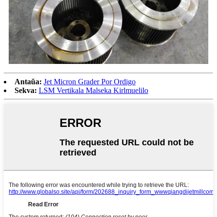
Antaŭa:
Jet Micron Grader Por Ordigo
Sekva:
LSM Vertikala Malseka Kirlmuelilo