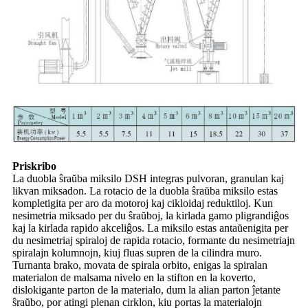
Priskribo
La duobla ŝraŭba miksilo DSH integras pulvoran, granulan kaj
likvan miksadon. La rotacio de la duobla ŝraŭba miksilo estas
kompletigita per aro da motoroj kaj cikloidaj reduktiloj. Kun
nesimetria miksado per du ŝraŭboj, la kirlada gamo pligrandiĝos
kaj la kirlada rapido akceliĝos. La miksilo estas antaŭenigita per
du nesimetriaj spiraloj de rapida rotacio, formante du nesimetriajn
spiralajn kolumnojn, kiuj fluas supren de la cilindra muro.
Turnanta brako, movata de spirala orbito, enigas la spiralan
materialon de malsama nivelo en la stifton en la koverto,
dislokigante parton de la materialo, dum la alian parton ĵetante
ŝraŭbo, por atingi plenan cirklon, kiu portas la materialojn