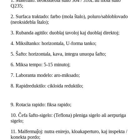
1. Materialo: neoksidebla ŝtalo 304 / 316L aŭ mola ŝtalo
Q235;
2. Surfaca traktado: farbo (mola ŝtalo), poluro/sabloblovado
(neoksidebla ŝtalo);
3. Rubanda agitilo: duoblaj tavoloj kaj duoblaj direktoj;
4. Miksiltanko: horizontala, U-forma tanko;
5. Ŝafto: horizontala, kava, integra unuopa ŝafto;
6. Miksa tempo: 5-15 minutoj;
7. Laboranta modelo: aro-miksado;
8. Rapidreduktilo: cikloida reduktilo;
9. Rotacia rapido: fiksa rapido;
10. Ĉefa ŝafto-sigelo: (Teflona) pleniga sigelo aŭ aerpuriga
sigelo;
11. Malfermaĵoj: nutra enirejo, kloakaperturo, kaj inspekta /
konekta pordo;