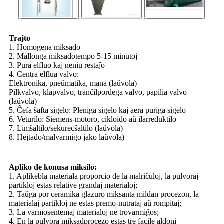
Trajto
1. Homogena miksado
2. Mallonga miksadotempo 5-15 minutoj
3. Pura elfluo kaj neniu restaĵo
4. Centra elflua valvo:
Elektronika, pneŭmatika, mana (laŭvola)
Pilkvalvo, klapvalvo, tranĉilpordega valvo, papilia valvo
(laŭvola)
5. Ĉefa ŝafta sigelo: Pleniga sigelo kaj aera puriga sigelo
6. Veturilo: Siemens-motoro, cikloido aŭ ilarreduktilo
7. Limŝaltilo/sekurecŝaltilo (laŭvola)
8. Hejtado/malvarmigo jako laŭvola)
Apliko de konusa miksilo:
1. Aplikebla materiala proporcio de la malriĉuloj, la pulvoraj
partikloj estas relative grandaj materialoj;
2. Taŭga por ceramika glazuro miksanta mildan procezon, la
materialaj partikloj ne estas premo-nutrataj aŭ rompitaj;
3. La varmosentemaj materialoj ne trovarmiĝos;
4. En la pulvora miksadprocezo estas tre facile aldoni