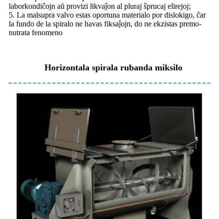
laborkondiĉojn aŭ provizi likvaĵon al pluraj ŝprucaj elirejoj;
5. La malsupra valvo estas oportuna materialo por dislokigo, ĉar
la fundo de la spiralo ne havas fiksaĵojn, do ne ekzistas premo-
nutrata fenomeno
Horizontala spirala rubanda miksilo