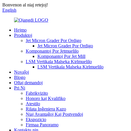
Bonvenon al niaj retejoj!
English
Hejmo
Produktoj
Jet Micron Grader Por Ordigo
Jet Micron Grader Por Ordigo
Komponantoj Por Jetmuelilo
Komponantoj Por Jet Mill
LSM Vertikala Malseka Kirlmuelilo
LSM Vertikala Malseka Kirlmuelilo
Novaĵoj
Blogo
Oftaj demandoj
Pri Ni
Fabrikvizito
Honoro kaj Kvalifiko
Atestilo
Rilata Inĝeniera Kazo
Niaj Avantaĝoj Kaj Postvendoj
Ekspozicio
Firmaa Panoramo
Kontaktu nin