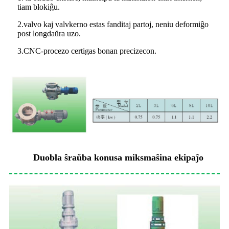
tiam blokiĝu.
2.valvo kaj valvkerno estas fanditaj partoj, neniu deformiĝo
post longdaŭra uzo.
3.CNC-procezo certigas bonan precizecon.
Duobla ŝraŭba konusa miksmaŝina ekipaĵo