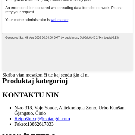
Skribu vian mesaĝon ĉi tie kaj sendu ĝin al ni
Produktaj kategorioj
KONTAKTU NIN
N-ro 318, Vojo Youde, Altteknologia Zono, Urbo Kunŝan,
Ĝjangsuo, Ĉinio
Retpoŝto:
xrj@ksqiangdi.com
Fakso:
13862617833