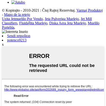
© Kopirajto - 2010-2021 : Ĉiuj Rajtoj Rezervitaj.
Varmaj Produktoj
-
Mapo de la retejo
Uzita Jetmuelilo Por Vendo
,
Jeta Pulveriga Muelejo
,
Jet Mill
Classifiers
,
Fluidaĵlita Muelejo
,
Diska Aera Jeta Muelejo
,
Muelilo
Portebla
,
Sendi retpoŝton
potenco9213
x