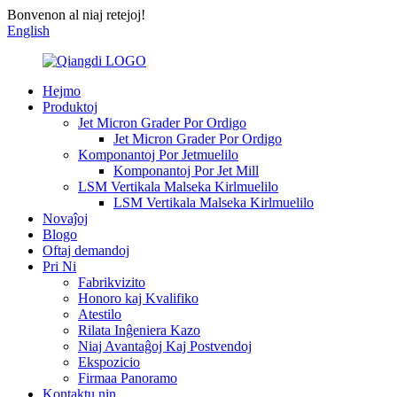
Bonvenon al niaj retejoj!
English
Hejmo
Produktoj
Jet Micron Grader Por Ordigo
Jet Micron Grader Por Ordigo
Komponantoj Por Jetmuelilo
Komponantoj Por Jet Mill
LSM Vertikala Malseka Kirlmuelilo
LSM Vertikala Malseka Kirlmuelilo
Novaĵoj
Blogo
Oftaj demandoj
Pri Ni
Fabrikvizito
Honoro kaj Kvalifiko
Atestilo
Rilata Inĝeniera Kazo
Niaj Avantaĝoj Kaj Postvendoj
Ekspozicio
Firmaa Panoramo
Kontaktu nin