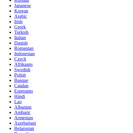
Russian
Japanese
Korean
Arabic
Irish
Greek
Turkish
Italian
Danish
Romanian
Indonesian
Czech
Afrikaans
Swedish
Polish
Basque
Catalan
Esperanto
Hindi
Lao
Albanian
Amharic
Armenian
Azerbaijani
Belarusian