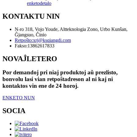
enketo
detalo
KONTAKTU NIN
N-ro 318, Vojo Youde, Altteknologia Zono, Urbo Kunŝan,
Ĝjangsuo, Ĉinio
Retpoŝto:
xrj@ksqiangdi.com
Fakso:
13862617833
NOVAĴLETERO
Por demandoj pri niaj produktoj aŭ prezlisto,
bonvolu lasi vian retpoŝtadreson al ni kaj ni
kontaktos vin ene de 24 horoj.
ENKETO NUN
SOCIA