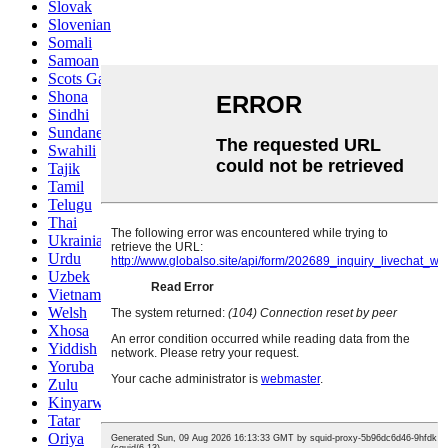
Slovak
Slovenian
Somali
Samoan
Scots Gaelic
Shona
Sindhi
Sundanese
Swahili
Tajik
Tamil
Telugu
Thai
Ukrainian
Urdu
Uzbek
Vietnamese
Welsh
Xhosa
Yiddish
Yoruba
Zulu
Kinyarwanda
Tatar
Oriya