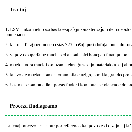
Trajtoj
1. LSM-miksmuelilo sorbas la ekipaĵajn karakterizaĵojn de muelado, ŝ
bontenado.
2. kiam la furaĝograndeco estas 325 maŝoj, post dufoja muelado pov
3. vi povas superfajne mueli, sed ankaŭ akiri bonegan fluan pulpon.
4. muelcilindra mueldisko uzanta eluziĝrezistajn materialojn kaj alt
5. la uzo de muelanta amaskomunikila eluziĝo, partikla grandecpropo
6. Uzi malsekan muelilon povas funkcii kontinue, sendepende de prod
Proceza fludiagramo
La jenaj procezoj estas nur por referenco kaj povas esti dizajnitaj laŭ