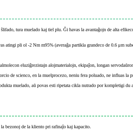
lifado, tura muelado kaj tiel plu. Ĝi havas la avantaĝojn de alta efikec
as atingi pli ol -2 Nm m95% (averaĝa partikla grandeco de 0.6 μm sube
malmolecon eluziĝrezistajn alojmaterialojn, ekipaĵon, longan servodaŭro
rcio de scienco, en la muelprocezo, neniu fera poluado, ne influas la 
ukta muelado, aŭ povas esti ripetata cikla nutrado por kompletigi du a
 la bezonoj de la kliento pri rafinaĵo kaj kapacito.