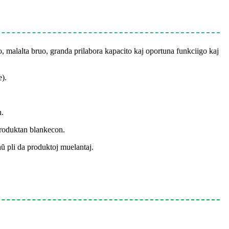
o, malalta bruo, granda prilabora kapacito kaj oportuna funkciigo kaj
).
n.
produktan blankecon.
ŭ pli da produktoj muelantaj.