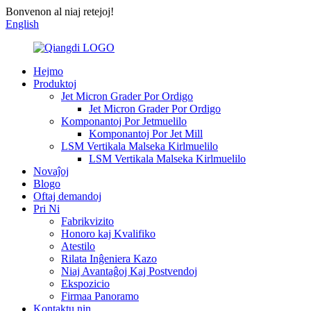
Bonvenon al niaj retejoj!
English
Hejmo
Produktoj
Jet Micron Grader Por Ordigo
Jet Micron Grader Por Ordigo
Komponantoj Por Jetmuelilo
Komponantoj Por Jet Mill
LSM Vertikala Malseka Kirlmuelilo
LSM Vertikala Malseka Kirlmuelilo
Novaĵoj
Blogo
Oftaj demandoj
Pri Ni
Fabrikvizito
Honoro kaj Kvalifiko
Atestilo
Rilata Inĝeniera Kazo
Niaj Avantaĝoj Kaj Postvendoj
Ekspozicio
Firmaa Panoramo
Kontaktu nin