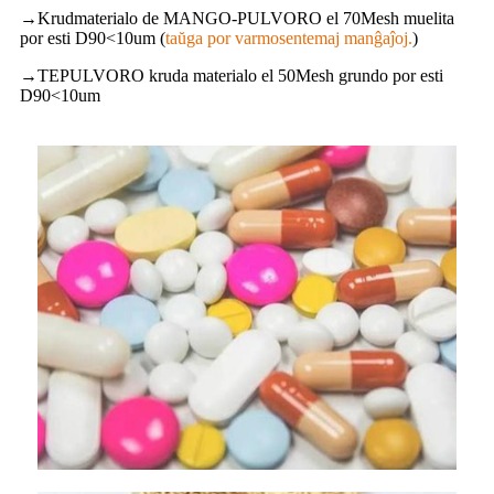
→
Krudmaterialo de MANGO-PULVORO el 70Mesh muelita
por esti D90<10um (
taŭga por varmosentemaj manĝaĵoj.
)
→
TEPULVORO
kruda materialo el 50Mesh grundo por esti
D90<10um