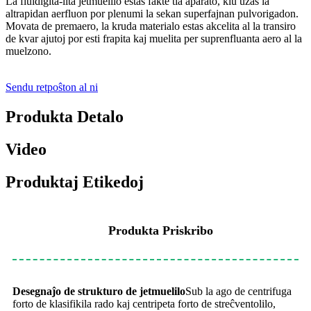
La fluidigita-lita jetmuelilo estas fakte tia aparato, kiu uzas la
altrapidan aerfluon por plenumi la sekan superfajnan pulvorigadon.
Movata de premaero, la kruda materialo estas akcelita al la transiro
de kvar ajutoj por esti frapita kaj muelita per suprenfluanta aero al la
muelzono.
Sendu retpoŝton al ni
Produkta Detalo
Video
Produktaj Etikedoj
Produkta Priskribo
Desegnaĵo de strukturo de jetmuelilo
Sub la ago de centrifuga
forto de klasifikila rado kaj centripeta forto de streĉventolilo,