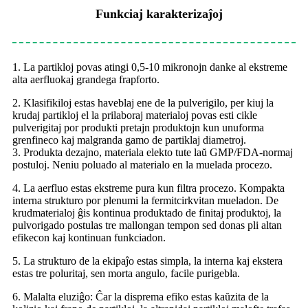
Funkciaj karakterizaĵoj
1. La partikloj povas atingi 0,5-10 mikronojn danke al ekstreme
alta aerfluo
kaj grandega frapforto.
2. Klasifikiloj estas haveblaj ene de la pulverigilo, per kiuj la
krudaj partikloj el la prilaboraj materialoj povas esti cikle
pulverigitaj por produkti pretajn produktojn kun unuforma
grenfineco kaj malgranda gamo de partiklaj diametroj.
3. Produkta dezajno, materiala elekto tute laŭ GMP/FDA-normaj
postuloj. Neniu poluado al materialo en la muelada procezo.
4. La aerfluo estas ekstreme pura kun filtra procezo. Kompakta
interna strukturo por plenumi la fermitcirkvitan mueladon. De
krudmaterialoj ĝis kontinua produktado de finitaj produktoj, la
pulvorigado postulas tre mallongan tempon sed donas pli altan
efikecon kaj kontinuan funkciadon.
5. La strukturo de la ekipaĵo estas simpla, la interna kaj ekstera
estas tre poluritaj, sen morta angulo, facile purigebla.
6. Malalta eluziĝo: Ĉar la disprema efiko estas kaŭzita de la