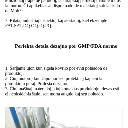
kolizio kaj frapo de partikloj, la altrapidaj partikloj malofte trafas
la muron. Ĝi aplikeblas al dispremado de materialoj sub la skalo
de Moh 9.
7. Rilataj industriaj inspektoj kaj atestadoj, kiel ekzemple
FAT.SAT.DQ.OQ.IQ.PQ.
Perfekta detala dezajno por GMP/FDA normo
1. Ŝarĝante ujon kun
sigela kovrilo por eviti poluadon de
produktoj.
2. Ĉiuj motoroj kun ĉapo por esti protektitaj kaj teni la
produktojn puraj. Profesia dezajno.
3. Ĉiuj maŝinaj materialoj, kiuj kontaktas produktojn, devas esti
el neoksidebla ŝtalo, sen morta angulo kaj sen poluado.