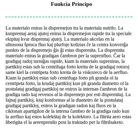
Funkcia Principo
La materialo eniras la dispremejon tra la materiala nutrilo. La
kunpremaj aeraj ajutoj eniras la dispremejon rapide tra la speciale
ekipitaj kvar dispremaj ajutoj. La materialo akcelas en la
ultrasona ŝpruca fluo kaj plurfoje kolizias ĉe la centra konverĝa
punkto de la dispremejo ĝis ĝi estas dispremita. La dispremita
materialo eniras la gradigan ĉambron per la suprenfluo. Ĉar la
gradigaj radoj turniĝas rapide, kiam la materialo supreniras, la
partikloj estas sub la centrifuga forto kreita de la gradigaj rotoroj
same kiel la centripeta forto kreita de la viskozeco de la aerfluo.
Kiam la partikloj estas sub centrifuga forto pli granda ol la
centripeta forto, la krudaj partikloj kun pli granda diametro ol la
postulataj gradigaj partikloj ne eniros la internan ĉambron de la
gradiga rado kaj revenos al la dispremejo por esti dispremitaj. La
fajnaj partikloj, kiuj konformas al la diametro de la postulataj
gradigaj partikloj, eniros la gradigan radon kaj fluos en la
ciklonan apartigilon de la interna ĉambro de la gradiga rado kun
la aerfluo kaj estos kolektitaj de la kolektoro. La filtrita aero estas
liberigita el la aerenprenilo post la traktado per la filtrilsaketo.