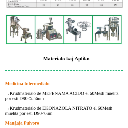
Materialo kaj Apliko
Medicina Intermediato
→
Krudmaterialo de MEFENAMA ACIDO el 60Mesh muelita
por esti D90<5.56um
→
Krudmaterialo de EKONAZOLA NITRATO el 60Mesh
muelita por esti D90<6um
Manĝaĵa Pulvoro