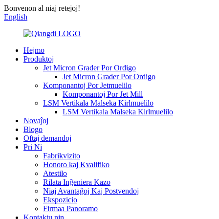
Bonvenon al niaj retejoj!
English
Hejmo
Produktoj
Jet Micron Grader Por Ordigo
Jet Micron Grader Por Ordigo
Komponantoj Por Jetmuelilo
Komponantoj Por Jet Mill
LSM Vertikala Malseka Kirlmuelilo
LSM Vertikala Malseka Kirlmuelilo
Novaĵoj
Blogo
Oftaj demandoj
Pri Ni
Fabrikvizito
Honoro kaj Kvalifiko
Atestilo
Rilata Inĝeniera Kazo
Niaj Avantaĝoj Kaj Postvendoj
Ekspozicio
Firmaa Panoramo
Kontaktu nin