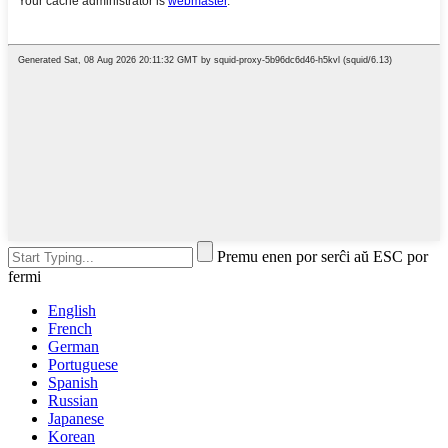
Premu enen por serĉi aŭ ESC por
fermi
English
French
German
Portuguese
Spanish
Russian
Japanese
Korean