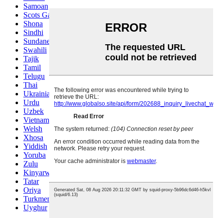
Samoan
Scots Gaelic
Shona
Sindhi
Sundanese
Swahili
Tajik
Tamil
Telugu
Thai
Ukrainian
Urdu
Uzbek
Vietnamese
Welsh
Xhosa
Yiddish
Yoruba
Zulu
Kinyarwanda
Tatar
Oriya
Turkmen
Uyghur