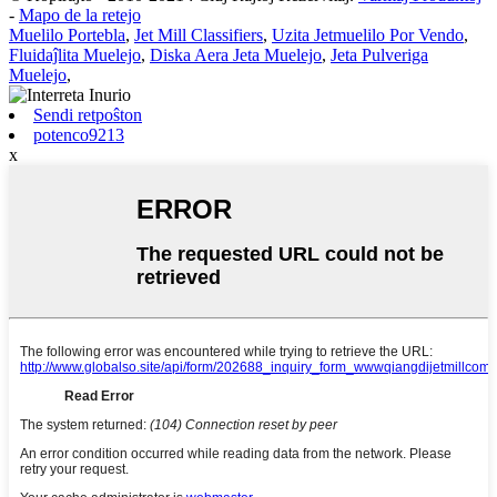
-
Mapo de la retejo
Muelilo Portebla
,
Jet Mill Classifiers
,
Uzita Jetmuelilo Por Vendo
,
Fluidaĵlita Muelejo
,
Diska Aera Jeta Muelejo
,
Jeta Pulveriga
Muelejo
,
Sendi retpoŝton
potenco9213
x