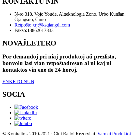
KONTAKTU NIN
N-ro 318, Vojo Youde, Altteknologia Zono, Urbo Kunŝan,
Ĝjangsuo, Ĉinio
Retpoŝto:
xrj@ksqiangdi.com
Fakso:
13862617833
NOVAĴLETERO
Por demandoj pri niaj produktoj aŭ prezlisto,
bonvolu lasi vian retpoŝtadreson al ni kaj ni
kontaktos vin ene de 24 horoj.
ENKETO NUN
SOCIA
© Kopirajto - 2010-2021 : Ĉiuj Rajtoj Rezervitaj.
Varmaj Produktoj