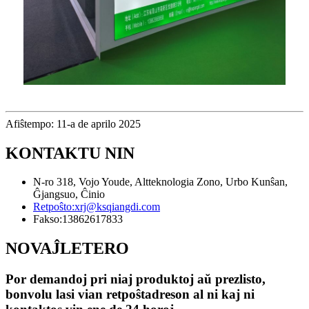
Afiŝtempo: 11-a de aprilo 2025
KONTAKTU NIN
N-ro 318, Vojo Youde, Altteknologia Zono, Urbo Kunŝan,
Ĝjangsuo, Ĉinio
Retpoŝto:
xrj@ksqiangdi.com
Fakso:
13862617833
NOVAĴLETERO
Por demandoj pri niaj produktoj aŭ prezlisto,
bonvolu lasi vian retpoŝtadreson al ni kaj ni