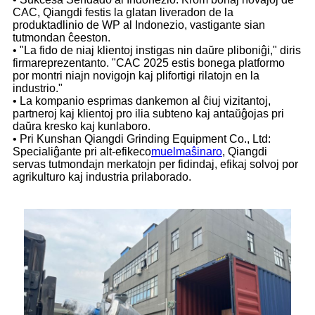
CAC, Qiangdi festis la glatan liveradon de la
produktadlinio de WP al Indonezio, vastigante sian
tutmondan ĉeeston.
• "La fido de niaj klientoj instigas nin daŭre pliboniĝi," diris
firmareprezentanto. "CAC 2025 estis bonega platformo
por montri niajn novigojn kaj plifortigi rilatojn en la
industrio."
• La kompanio esprimas dankemon al ĉiuj vizitantoj,
partneroj kaj klientoj pro ilia subteno kaj antaŭĝojas pri
daŭra kresko kaj kunlaboro.
• Pri Kunshan Qiangdi Grinding Equipment Co., Ltd:
Specialiĝante pri alt-efikeco
muelmaŝinaro
, Qiangdi
servas tutmondajn merkatojn per fidindaj, efikaj solvoj por
agrikulturo kaj industria prilaborado.