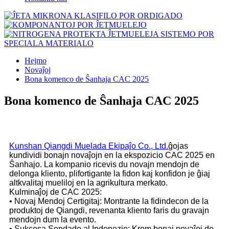
Hejmo
Novaĵoj
Bona komenco de Ŝanhaja CAC 2025
Bona komenco de Ŝanhaja CAC 2025
Kunshan Qiangdi Muelada Ekipaĵo Co., Ltd.
ĝojas
kundividi bonajn novaĵojn en la ekspozicio CAC 2025 en
Ŝanhajo. La kompanio ricevis du novajn mendojn de
delonga kliento, plifortigante la fidon kaj konfidon je ĝiaj
altkvalitaj mueliloj en la agrikultura merkato.
Kulminaĵoj de CAC 2025:
• Novaj Mendoj Certigitaj: Montrante la fidindecon de la
produktoj de Qiangdi, revenanta kliento faris du gravajn
mendojn dum la evento.
• Sukcesa Sendado al Indonezio: Krom bonaj novaĵoj de