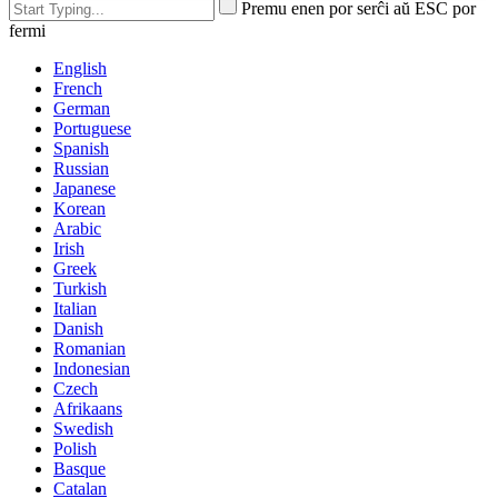
Premu enen por serĉi aŭ ESC por
fermi
English
French
German
Portuguese
Spanish
Russian
Japanese
Korean
Arabic
Irish
Greek
Turkish
Italian
Danish
Romanian
Indonesian
Czech
Afrikaans
Swedish
Polish
Basque
Catalan