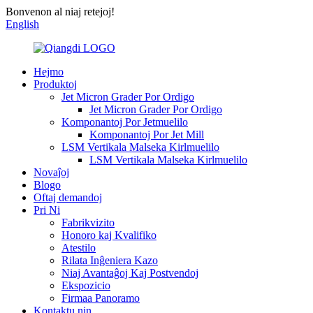
Bonvenon al niaj retejoj!
English
Hejmo
Produktoj
Jet Micron Grader Por Ordigo
Jet Micron Grader Por Ordigo
Komponantoj Por Jetmuelilo
Komponantoj Por Jet Mill
LSM Vertikala Malseka Kirlmuelilo
LSM Vertikala Malseka Kirlmuelilo
Novaĵoj
Blogo
Oftaj demandoj
Pri Ni
Fabrikvizito
Honoro kaj Kvalifiko
Atestilo
Rilata Inĝeniera Kazo
Niaj Avantaĝoj Kaj Postvendoj
Ekspozicio
Firmaa Panoramo
Kontaktu nin