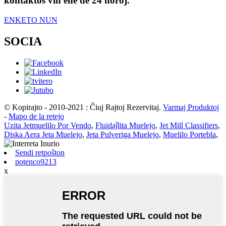
kontaktos vin ene de 24 horoj.
ENKETO NUN
SOCIA
© Kopirajto - 2010-2021 : Ĉiuj Rajtoj Rezervitaj.
Varmaj Produktoj
-
Mapo de la retejo
Uzita Jetmuelilo Por Vendo
,
Fluidaĵlita Muelejo
,
Jet Mill Classifiers
,
Diska Aera Jeta Muelejo
,
Jeta Pulveriga Muelejo
,
Muelilo Portebla
,
Sendi retpoŝton
potenco9213
x